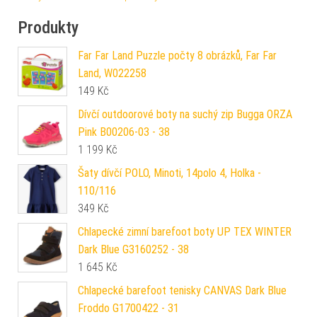
Produkty
Far Far Land Puzzle počty 8 obrázků, Far Far
Land, W022258
149
Kč
Dívčí outdoorové boty na suchý zip Bugga ORZA
Pink B00206-03 - 38
1 199
Kč
Šaty dívčí POLO, Minoti, 14polo 4, Holka -
110/116
349
Kč
Chlapecké zimní barefoot boty UP TEX WINTER
Dark Blue G3160252 - 38
1 645
Kč
Chlapecké barefoot tenisky CANVAS Dark Blue
Froddo G1700422 - 31