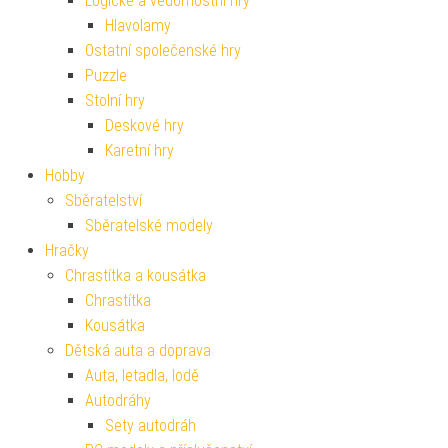
Logické a vědomostní hry
Hlavolamy
Ostatní společenské hry
Puzzle
Stolní hry
Deskové hry
Karetní hry
Hobby
Sběratelství
Sběratelské modely
Hračky
Chrastítka a kousátka
Chrastítka
Kousátka
Dětská auta a doprava
Auta, letadla, lodě
Autodráhy
Sety autodráh