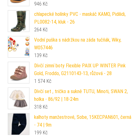
946
Kč
chlapecké holínky PVC - maskáč KAMO, Pidilidi,
PL0082-14, kluk - 26
264
Kč
Vodní puška s nádržkou na záda tučňák, Wiky,
W057446
139
Kč
Dívčí zimní boty Flexible PAIX UP WINTER Pink
Gold, Froddo, G2110143-13, růžová - 28
1 574
Kč
Dívčí set , tričko a sukně TUTU, Minoti, SWAN 2,
holka - 86/92 | 18-24m
318
Kč
kalhoty manžestrové, Sobe, 15KECPAN601, černá
- 74 | 9m
199
Kč