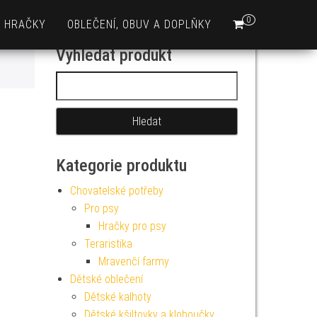
0
HRAČKY
OBLEČENÍ, OBUV A DOPLŇKY
Vyhledat produkt
Vyhledávání
Kategorie produktu
Chovatelské potřeby
Pro psy
Hračky pro psy
Teraristika
Mravenčí farmy
Dětské oblečení
Dětské kalhoty
Dětské kšiltovky a kloboučky