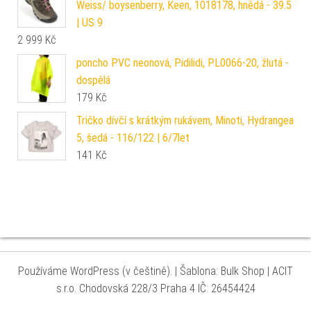
Weiss/ boysenberry, Keen, 1018178, hnědá - 39.5
| US 9
2 999
Kč
poncho PVC neonová, Pidilidi, PL0066-20, žlutá -
dospělá
179
Kč
Tričko dívčí s krátkým rukávem, Minoti, Hydrangea
5, šedá - 116/122 | 6/7let
141
Kč
Používáme WordPress (v češtině).
|
Šablona: Bulk Shop
| ACIT
s.r.o. Chodovská 228/3 Praha 4 IČ: 26454424