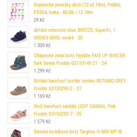
Kojenecké ponožky dívčí (12 až 18m), Pidilidi,
PD504, holka - 80/86 | 12-18m
29
Kč
dětská celoroční obuv BREEZE, Superfit, 1-
000363-8000, modrá - 20
1 309
Kč
Chlapecké zimní boty Flexible PAIX UP WINTER
Dark Denim Froddo G2110143-21 - 24
1 299
Kč
Dětské barefoot textilní tenisky BOTANIQ GREY
Froddo G3130290-2 - 27
1 169
Kč
Dívčí barefoot sandály LOOP SANDAL Pink
Froddo G3150292-7 - 35
1 579
Kč
Dámská kotníkové boty Targhee III MID WP W,