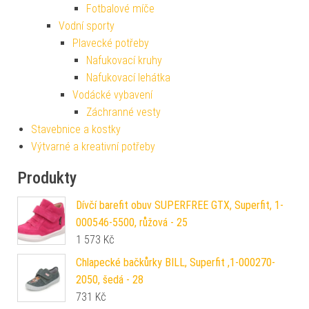
Fotbalové míče
Vodní sporty
Plavecké potřeby
Nafukovací kruhy
Nafukovací lehátka
Vodácké vybavení
Záchranné vesty
Stavebnice a kostky
Výtvarné a kreativní potřeby
Produkty
Dívčí barefit obuv SUPERFREE GTX, Superfit, 1-
000546-5500, růžová - 25
1 573
Kč
Chlapecké bačkůrky BILL, Superfit ,1-000270-
2050, šedá - 28
731
Kč