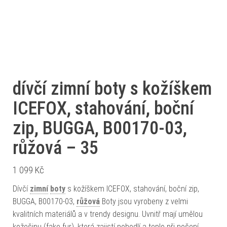
dívčí zimní boty s kožíškem
ICEFOX, stahování, boční
zip, BUGGA, B00170-03,
růžová – 35
1 099
Kč
Dívčí
zimní
boty
s kožíškem ICEFOX, stahování, boční zip,
BUGGA, B00170-03,
růžová
Boty jsou vyrobeny z velmi
kvalitních materiálů a v trendy designu. Uvnitř mají umělou
kožešinu (fake fur), která zajistí pohodlí a teplo při nošení.