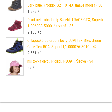
Dark blue, Froddo, G2110143, tmavě modrá - 30
1 929
Kč
Dívčí celoroční boty Barefit TRACE GTX, Superfit,
1-006033-5000, červená - 35
2 100
Kč
Chlapecké celoroční boty JUPITER Blau/Green
Gore-Tex BOA, Superfit,1-000076-8010 - 42
2 661
Kč
kšiltovka dívčí, Pidilidi, PD391, růžová - 54
89
Kč