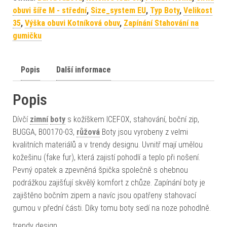
obuvi šíře M - střední
,
Size_system EU
,
Typ Boty
,
Velikost
35
,
Výška obuvi Kotníková obuv
,
Zapínání Stahování na
gumičku
Popis
Další informace
Popis
Dívčí
zimní
boty
s kožíškem ICEFOX, stahování, boční zip,
BUGGA, B00170-03,
růžová
Boty jsou vyrobeny z velmi
kvalitních materiálů a v trendy designu. Uvnitř mají umělou
kožešinu (fake fur), která zajistí pohodlí a teplo při nošení.
Pevný opatek a zpevněná špička společně s ohebnou
podrážkou zajišťují skvělý komfort z chůze. Zapínání boty je
zajištěno bočním zipem a navíc jsou opatřeny stahovací
gumou v přední části. Díky tomu boty sedí na noze pohodlně.
trendy design