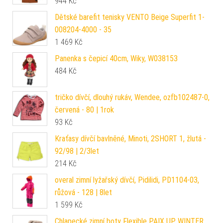
944
Kč
Dětské barefit tenisky VENTO Beige Superfit 1-
008204-4000 - 35
1 469
Kč
Panenka s čepicí 40cm, Wiky, W038153
484
Kč
tričko dívčí, dlouhý rukáv, Wendee, ozfb102487-0,
červená - 80 | 1rok
93
Kč
Kraťasy dívčí bavlněné, Minoti, 2SHORT 1, žlutá -
92/98 | 2/3let
214
Kč
overal zimní lyžařský dívčí, Pidilidi, PD1104-03,
růžová - 128 | 8let
1 599
Kč
Chlapecké zimní boty Flexible PAIX UP WINTER