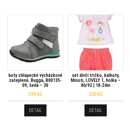
boty chlapecké vycházkové
set dívčí tričko, kalhoty,
zateplené, Bugga, B00135-
Minoti, LOVELY 1, holka –
09, šedá – 30
86/92 | 18-24m
399
Kč
200
Kč
DETAIL
DETAIL