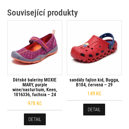
Související produkty
Dětské baleríny MOXIE
sandály fajlon kid, Bugga,
MARY, purple
B104, červená – 29
wine/nasturtium, Keen,
149
Kč
1016336, fuchsia – 24
978
Kč
DETAIL
DETAIL