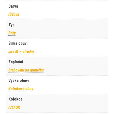
Barva
růžová
Typ
Boty
Šířka obuvi
šíře M – střední
Zapínání
Stahování na gumičku
Výška obuvi
Kotníková obuv
Kolekce
ICEFOX