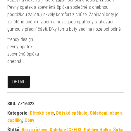
Pevný opatek a zpevněná špička společně s ohebnou
podrážkou zajišťují skvělý komfort z chůze. Zapínání boty je
zajištěno bočním zipem a navíc jsou opatřeny stahovací
gumou v přední části. Díky tomu boty sedí na noze pohodlně.
trendy design
pevný opatek
zpevněná špička
ohebná…
DETAIL
SKU:
ZZ16023
Kategorie:
Dětské boty
,
Dětské sněhule
,
Oblečení, obuv a
doplňky
,
Obuv
Štítků:
Barva růžová
,
Kolekce ICEFOX
,
Pohlaví Holka
,
Šířka