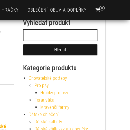
0
HRAČKY
OBLEČENÍ, OBUV A DOPLŇKY
Vyhledat produkt
,
Vyhledávání
Kategorie produktu
Chovatelské potřeby
Pro psy
Hračky pro psy
Teraristika
Mravenčí farmy
Dětské oblečení
Dětské kalhoty
ské
Dětské kšiltovky a kloboučky