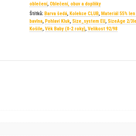
oblečení
,
Oblečení, obuv a doplňky
Štítků:
Barva šedá
,
Kolekce CLUB
,
Materiál 55% len
bavlna
,
Pohlaví Kluk
,
Size_system EU
,
SizeAge 2/3l
Košile
,
Věk Baby (0-2 roky)
,
Velikost 92/98