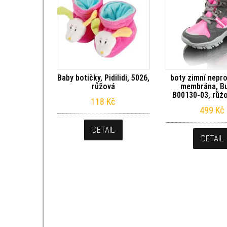
Baby botičky, Pidilidi, 5026,
boty zimní nep
růžová
membrána, B
B00130-03, růžo
118
Kč
499
Kč
DETAIL
DETAIL