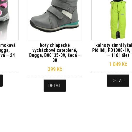
romokavá
boty chlapecké
kalhoty zimní lyža
ugga,
vycházkové zateplené,
Pidilidi, PD1008-19,
vá – 24
Bugga, B00135-09, šedá –
– 116 | 6let
30
1 049
Kč
399
Kč
DETAIL
DETAIL