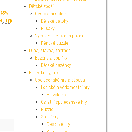
Dětské zboží
 45%
Cestování s dětmi
et
,
Typ
Dětské batohy
Fusaky
Vybavení dětského pokoje
Pěnové puzzle
Dílna, stavba, zahrada
Bazény a doplňky
Dětské bazénky
Filmy, knihy, hry
Společenské hry a zábava
Logické a vědomostní hry
Hlavolamy
Ostatní společenské hry
Puzzle
Stolní hry
Deskové hry
Karetní hry