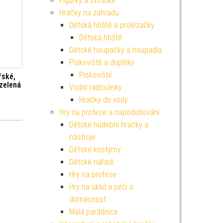
Figurky a zvířátka
Hračky na zahradu
Dětská hřiště a prolézačky
Dětská hřiště
Dětské houpačky a houpadla
Pískoviště a doplňky
Pískoviště
řské,
 zelená
Vodní radovánky
Hračky do vody
Hry na profese a napodobování
Dětské hudební hračky a
nástroje
Dětské kostýmy
Dětské nářadí
Hry na profese
Hry na úklid a péči o
domácnost
Malá parádnice